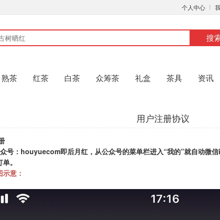
个人中心
搜
熟茶
红茶
白茶
众筹茶
礼盒
茶具
资讯
用户注册协议
册
houyuecom
“
”
众号：
即后月红，从公众号的菜单栏进入
我的
就自动微信
订单。
图示意：