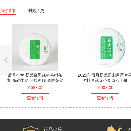
猜你喜欢
浏览历史
后月小兰 易武麻黑森林茶树茶
2026年后月易武正山普洱生
青 易武柔韵 经典再现 森林茶韵
纯料易武春茶复原六山饼
清甜瞬透
￥
599.00
￥
699.00
查看详情
查看详情
正品保障