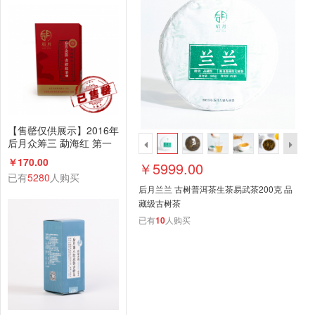
【售罄仅供展示】2016年
后月众筹三 勐海红 第一
款众筹古树红茶 200g散
￥170.00
￥5999.00
茶 品饮级
已有
5280
人购买
后月兰兰 古树普洱茶生茶易武茶200克 品
藏级古树茶
已有
10
人购买