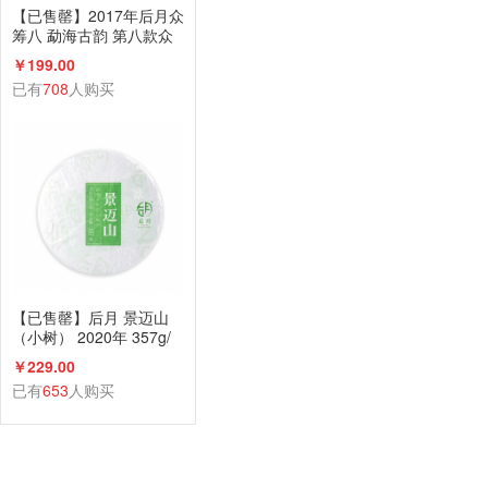
【已售罄】2017年后月众
筹八 勐海古韵 第八款众
筹古树茶 生茶 6g小饼*17
￥199.00
饼 品饮级
已有
708
人购买
【已售罄】后月 景迈山
（小树） 2020年 357g/
饼 生茶 头春小树鲜叶守
￥229.00
采 普洱茶
已有
653
人购买