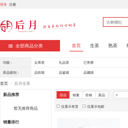
登录
注册
首页
生茶
熟茶
全部商品分类
功能：
众筹茶
礼品茶
已售罄
茶品级别：
品饮级
品鉴级
品藏级
首页
后月生茶
新品推荐
综合
销量
价格
新品
仅显示有货
仅显示包邮
暂无推荐商品
销量排行