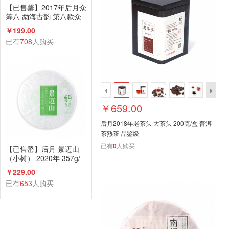
【已售罄】2017年后月众
筹八 勐海古韵 第八款众
筹古树茶 生茶 6g小饼*17
￥199.00
饼 品饮级
已有
708
人购买
￥659.00
后月2018年老茶头 大茶头 200克/盒 普洱
茶熟茶 品鉴级
已有
0
人购买
【已售罄】后月 景迈山
（小树） 2020年 357g/
饼 生茶 头春小树鲜叶守
￥229.00
采 普洱茶
已有
653
人购买