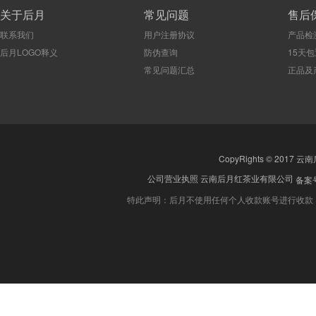
关于后月
常见问题
售后
联系我们
用户注册协议
产品检
后月LOGO释义
防伪查询
15天
常见问题汇总
正品及
CopyRights © 2017 云
公司营业执照
云南后月红茶业有限公司
备案号
特此声明：后月不使用任何个人收款账号进行收款