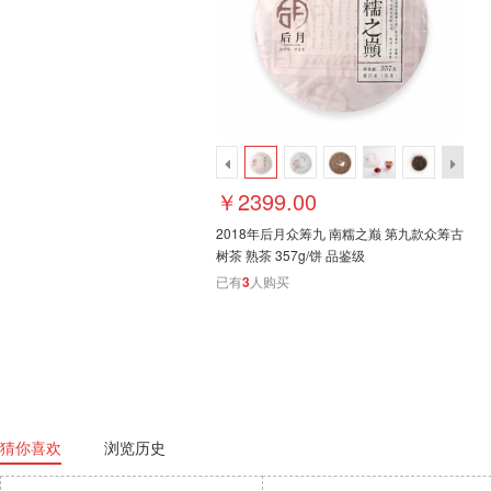
￥2399.00
2018年后月众筹九 南糯之巅 第九款众筹古
树茶 熟茶 357g/饼 品鉴级
已有
3
人购买
猜你喜欢
浏览历史