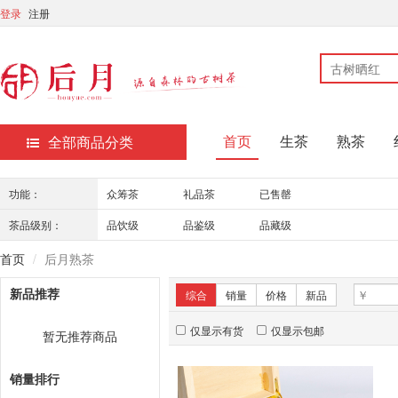
登录
注册
首页
生茶
熟茶
全部商品分类
功能：
众筹茶
礼品茶
已售罄
茶品级别：
品饮级
品鉴级
品藏级
首页
后月熟茶
新品推荐
综合
销量
价格
新品
仅显示有货
仅显示包邮
暂无推荐商品
销量排行