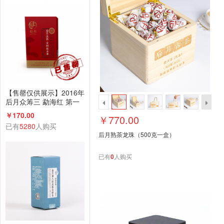
【售罄仅供展示】2016年
后月众筹三 勐海红 第一
款众筹古树红茶 200g散
￥170.00
￥770.00
茶 品饮级
已有
5280
人购买
后月熟茶龙珠（500克一盒）
已有
0
人购买