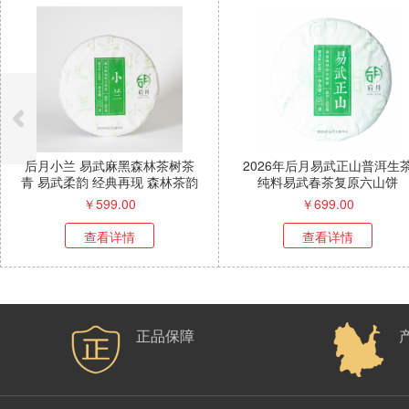
后月小兰 易武麻黑森林茶树茶
2026年后月易武正山普洱生
青 易武柔韵 经典再现 森林茶韵
纯料易武春茶复原六山饼
清甜瞬透
￥
599.00
￥
699.00
查看详情
查看详情
正品保障