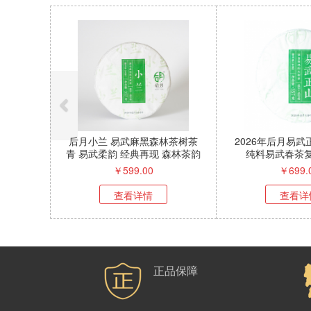
后月小兰 易武麻黑森林茶树茶
2026年后月易
青 易武柔韵 经典再现 森林茶韵
纯料易武春茶
清甜瞬透
￥
599.00
￥
699.
查看详情
查看详
正品保障