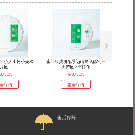
生茶大小树茶曼松
蜜兰经典拼配景迈山易武德宏三
片区
大产区 4年陈化
699.00
￥
399.00
看详情
查看详情
售后保障