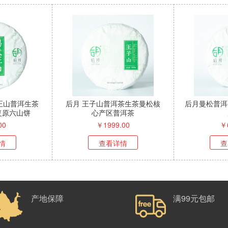
武正山普洱生茶
后月 王子山普洱茶生茶曼松核
后月曼松普洱
复原六山饼
心产区普洱茶
00
￥
1999.00
￥
情
查看详情
查
产地保障
满99元包邮