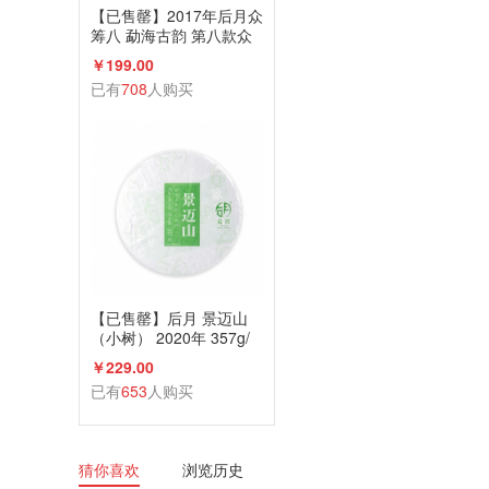
【已售罄】2017年后月众
筹八 勐海古韵 第八款众
筹古树茶 生茶 6g小饼*17
￥199.00
饼 品饮级
已有
708
人购买
【已售罄】后月 景迈山
（小树） 2020年 357g/
饼 生茶 头春小树鲜叶守
￥229.00
采 普洱茶
已有
653
人购买
猜你喜欢
浏览历史