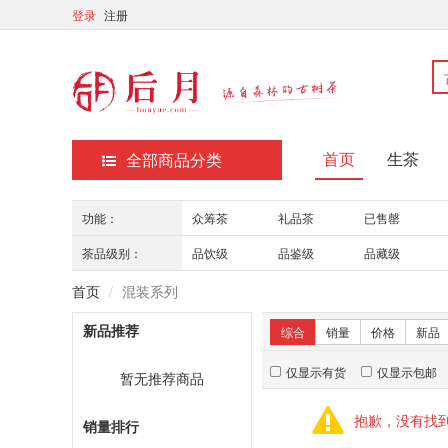
登录
注册
首页
生茶
全部商品分类
功能：
众筹茶
礼品茶
已售罄
茶品级别：
品饮级
品鉴级
品藏级
首页
混装系列
新品推荐
综合
销量
价格
新品
仅显示有货
仅显示包邮
暂无推荐商品
抱歉，没有找
销量排行