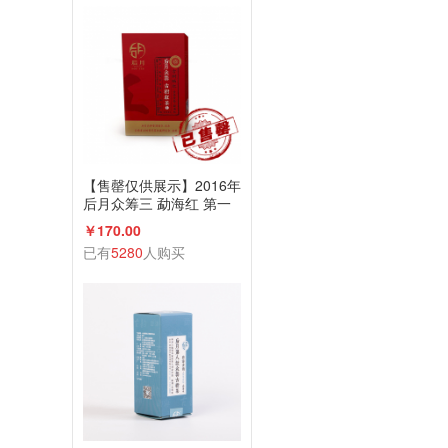
【售罄仅供展示】2016年
后月众筹三 勐海红 第一
款众筹古树红茶 200g散
￥170.00
茶 品饮级
已有
5280
人购买