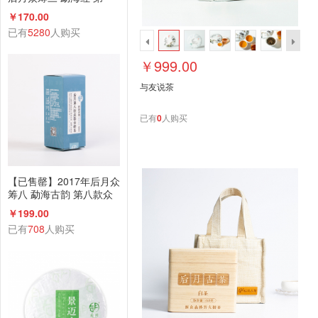
款众筹古树红茶 200g散
￥170.00
茶 品饮级
已有
5280
人购买
￥999.00
与友说茶
已有
0
人购买
【已售罄】2017年后月众
筹八 勐海古韵 第八款众
筹古树茶 生茶 6g小饼*17
￥199.00
饼 品饮级
已有
708
人购买