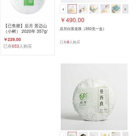
￥490.00
【已售罄】后月 景迈山
后月白茶龙珠（350克一盒）
（小树） 2020年 357g/
饼 生茶 头春小树鲜叶守
￥229.00
采 普洱茶
已有
0
人购买
已有
653
人购买