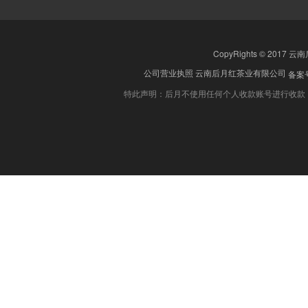
CopyRights © 2017 云
公司营业执照
云南后月红茶业有限公司
备案号
特此声明：后月不使用任何个人收款账号进行收款