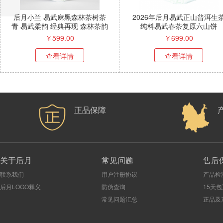
洱生茶大小树茶曼松
蜜兰经典拼配景迈山易武德宏三
【售罄
片区
大产区 4年陈化
刮
699.00
￥
399.00
查看详情
查看详情
正品保障
关于后月
常见问题
售后
联系我们
用户注册协议
产品检
后月LOGO释义
防伪查询
15天
常见问题汇总
正品及