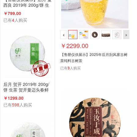
西良 2019年 200g/饼 生
茶 头春鲜叶守采 普洱茶
￥799.00
已有
4
人购买
￥2299.00
【售罄仅供展示】2025年后月刮风寨古树
茶纯料古树茶
已有
3
人购买
后月 贺开 2019年 200g/
饼 生茶 贺开曼迈头春鲜
叶守采 普洱茶（售罄仅供
￥1299.00
展示）
已有
598
人购买