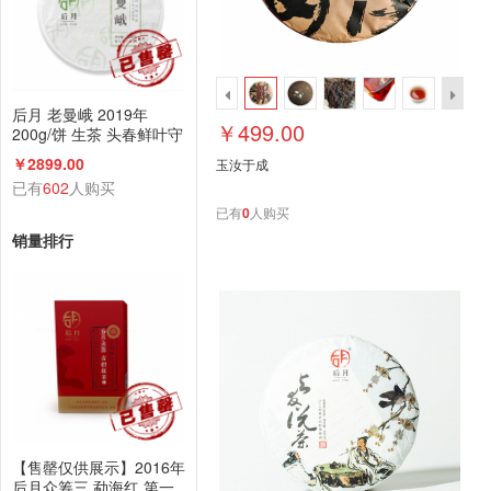
后月 老曼峨 2019年
￥499.00
200g/饼 生茶 头春鲜叶守
采 普洱茶（售罄仅供展
￥2899.00
玉汝于成
示）
已有
602
人购买
已有
0
人购买
销量排行
【售罄仅供展示】2016年
后月众筹三 勐海红 第一