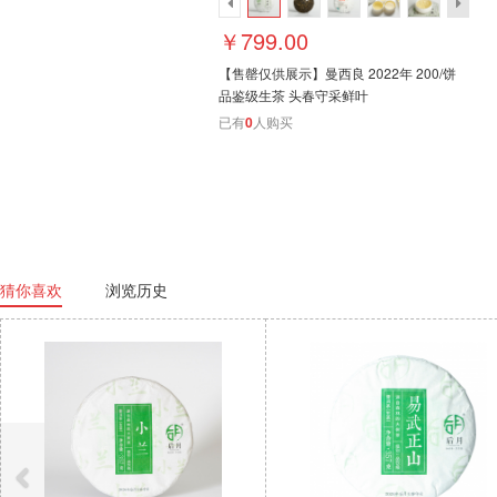
￥799.00
【售罄仅供展示】曼西良 2022年 200/饼
品鉴级生茶 头春守采鲜叶
已有
0
人购买
猜你喜欢
浏览历史