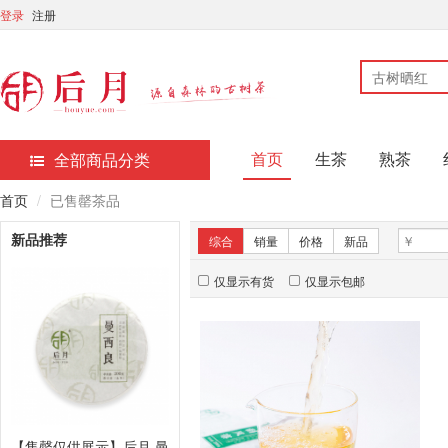
登录
注册
首页
生茶
熟茶
全部商品分类
首页
已售罄茶品
新品推荐
综合
销量
价格
新品
仅显示有货
仅显示包邮
【售罄仅供展示】后月 曼