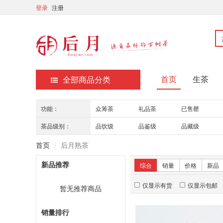
登录
注册
首页
生茶
全部商品分类
功能：
众筹茶
礼品茶
已售罄
茶品级别：
品饮级
品鉴级
品藏级
首页
后月熟茶
新品推荐
综合
销量
价格
新品
仅显示有货
仅显示包邮
暂无推荐商品
销量排行