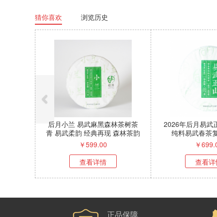
猜你喜欢
浏览历史
后月小兰 易武麻黑森林茶树茶
2026年后月易
青 易武柔韵 经典再现 森林茶韵
纯料易武春茶
清甜瞬透
￥
599.00
￥
699.
查看详情
查看详
正品保障