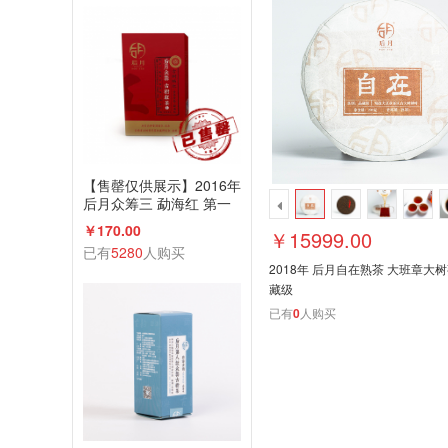
【售罄仅供展示】2016年
后月众筹三 勐海红 第一
款众筹古树红茶 200g散
￥170.00
￥15999.00
茶 品饮级
已有
5280
人购买
2018年 后月自在熟茶 大班章大树
藏级
已有
0
人购买