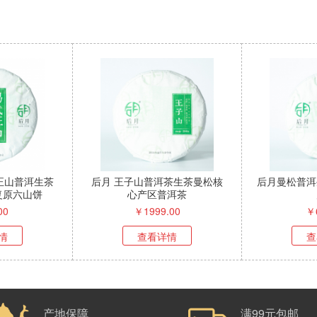
武正山普洱生茶
后月 王子山普洱茶生茶曼松核
后月曼松普洱
复原六山饼
心产区普洱茶
00
￥
1999.00
￥
情
查看详情
查
产地保障
满99元包邮