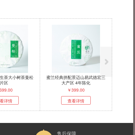
生茶大小树茶曼松
蜜兰经典拼配景迈山易武德宏三
片区
大产区 4年陈化
699.00
￥
399.00
看详情
查看详情
售后保障