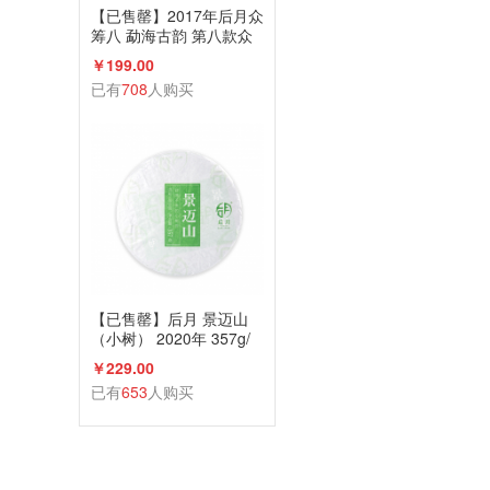
【已售罄】2017年后月众
筹八 勐海古韵 第八款众
筹古树茶 生茶 6g小饼*17
￥199.00
饼 品饮级
已有
708
人购买
【已售罄】后月 景迈山
（小树） 2020年 357g/
饼 生茶 头春小树鲜叶守
￥229.00
采 普洱茶
已有
653
人购买