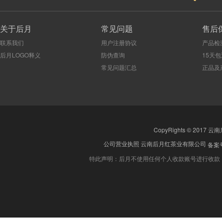
关于后月
常见问题
售后
联系我们
用户注册协议
产品检
后月LOGO释义
防伪查询
15天
常见问题汇总
正品及
CopyRights © 2017 云
公司营业执照
云南后月红茶业有限公司
备案号
特此声明：后月不使用任何个人收款账号进行收款