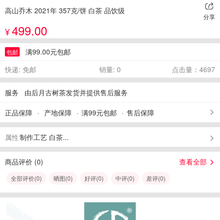
高山乔木 2021年 357克/饼 白茶 品饮级
分享
499.00
¥
满99.00元包邮
包邮
快递: 免邮
销量: 0
点击量：4697
服务
由后月古树茶发货并提供售后服务
正品保障
产地保障
满99元包邮
售后保障
属性
制作工艺 白茶...
商品评价 (
0
)
查看全部
全部评价(
0
)
晒图(
0
)
好评(
0
)
中评(
0
)
差评(
0
)