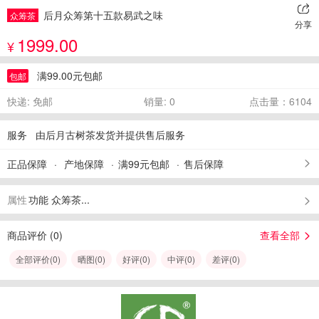
后月众筹第十五款易武之味
众筹茶
分享
1999.00
¥
满99.00元包邮
包邮
快递: 免邮
销量: 0
点击量：6104
服务
由后月古树茶发货并提供售后服务
正品保障
产地保障
满99元包邮
售后保障
属性
功能 众筹茶...
商品评价 (
0
)
查看全部
全部评价(
0
)
晒图(
0
)
好评(
0
)
中评(
0
)
差评(
0
)