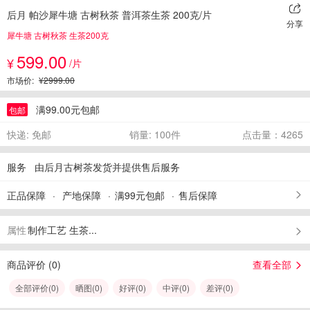
后月 帕沙犀牛塘 古树秋茶 普洱茶生茶 200克/片
分享
犀牛塘 古树秋茶 生茶200克
599.00
¥
/片
市场价:
¥2999.00
满99.00元包邮
包邮
快递: 免邮
销量: 100件
点击量：4265
服务
由后月古树茶发货并提供售后服务
正品保障
产地保障
满99元包邮
售后保障
属性
制作工艺 生茶...
商品评价 (
0
)
查看全部
全部评价(
0
)
晒图(
0
)
好评(
0
)
中评(
0
)
差评(
0
)