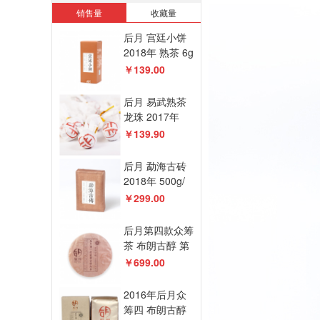
销售量
收藏量
后月 宫廷小饼
2018年 熟茶 6g
小饼*17饼 大树
￥139.00
茶拼配发酵 普
洱茶
后月 易武熟茶
龙珠 2017年
100g/袋 熟茶
￥139.90
6g/颗 大树茶发
酵 普洱茶
后月 勐海古砖
2018年 500g/
砖 熟茶 布朗南
￥299.00
糯大树拼配发酵
普洱茶
后月第四款众筹
茶 布朗古醇 第
一款众筹古树熟
￥699.00
茶 2016年 熟茶
357g/饼 品饮级
2016年后月众
筹四 布朗古醇