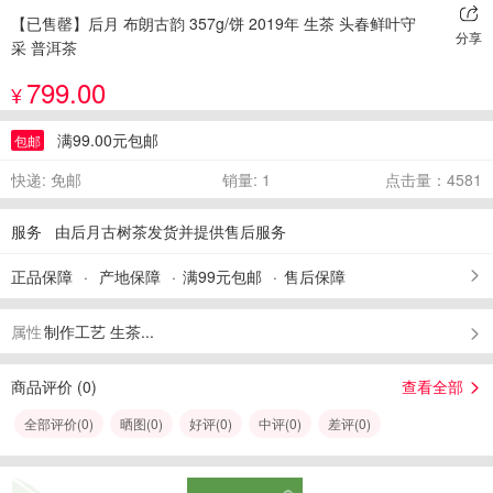
【已售罄】后月 布朗古韵 357g/饼 2019年 生茶 头春鲜叶守
分享
采 普洱茶
799.00
¥
满99.00元包邮
包邮
快递: 免邮
销量: 1
点击量：4581
服务
由后月古树茶发货并提供售后服务
正品保障
产地保障
满99元包邮
售后保障
属性
制作工艺 生茶...
商品评价 (
0
)
查看全部
全部评价(
0
)
晒图(
0
)
好评(
0
)
中评(
0
)
差评(
0
)