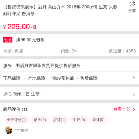
【售罄仅供展示】后月 高山乔木 2018年 200g/饼 生茶 头春
分享
鲜叶守采 普洱茶
229.00
¥
/饼
满99.00元包邮
包邮
快递: 免邮
销量: 3件
点击量：4653
服务
由后月古树茶发货并提供售后服务
正品保障
产地保障
满99元包邮
售后保障
属性
制作工艺 生茶...
商品评价 (
1
)
查看全部
全部评价(
1
)
晒图(
0
)
好评(
1
)
中评(
0
)
差评(
0
)
****匿名